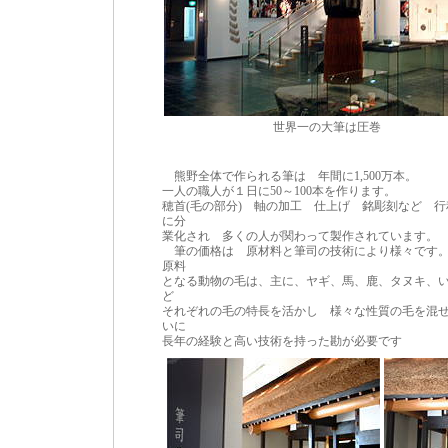
世界一の大筆は圧巻
熊野全体で作られる筆は 年間に1,500万本。
一人の職人が１日に50～100本を作ります。
穂首(毛の部分) 軸の加工 仕上げ 銘彫刻など 行
に分
業化され 多くの人が関わって製作されています。
筆の価格は 原材料と筆司の技術により様々です
原料
となる動物の毛は、主に、ヤギ、馬、鹿、タヌキ、
ど
それぞれの毛の特長を活かし 様々な性質の毛を混
いに
長年の経験と高い技術を持った勘が必要です