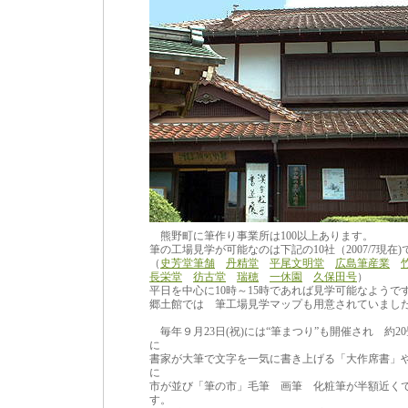
熊野町に筆作り事業所は100以上あります。
筆の工場見学が可能なのは下記の10社（2007/7現在)
（
史芳堂筆舗
丹精堂
平尾文明堂
広島筆産業
長栄堂
彷古堂
瑞穂
一休園
久保田号
）
平日を中心に10時～15時であれば見学可能なようで
郷土館では 筆工場見学マップも用意されていま
毎年９月23日(祝)には“筆まつり”も開催され 約2
に
書家が大筆で文字を一気に書き上げる「大作席書」
に
市が並び「筆の市」毛筆 画筆 化粧筆が半額近く
す。