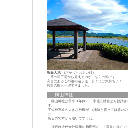
坂面大池
(さかづらおおいけ)
筆の里工房から見えるのがこちらの池です
高台にあるこの池の遊歩道 歩くには気持ちよく
熊野の町も一望できました。
榊山神社
榊山神社は承平３年(933) 宇佐八幡宮より勧請
す。
宇佐神宮級の大きな神殿が (地味と言っては悪いの
に
あるのですから凄いですよね。
神殿は近代寺社建築の初期例として貴重な存在で