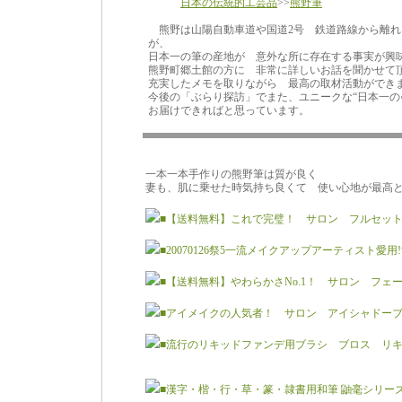
日本の伝統的工芸品
>>
熊野筆
熊野は山陽自動車道や国道2号 鉄道路線から離れ
が、
日本一の筆の産地が 意外な所に存在する事実が興
熊野町郷土館の方に 非常に詳しいお話を聞かせ
充実したメモを取りながら 最高の取材活動ができ
今後の「ぶらり探訪」でまた、ユニークな“日本一の
お届けできればと思っています。
一本一本手作りの熊野筆は質が良く
妻も、肌に乗せた時気持ち良くて 使い心地が最高
■【送料無料】これで完璧！ サロン フルセッ
■20070126祭5一流メイクアップアーティスト愛
■【送料無料】やわらかさNo.1！ サロン フ
■アイメイクの人気者！ サロン アイシャドー
■流行のリキッドファンデ用ブラシ ブロス リ
■漢字・楷・行・草・篆・隷書用和筆 鼬毫シリーズ