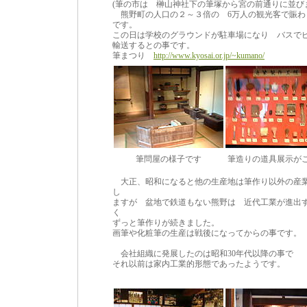
(筆の市は 榊山神社下の筆塚から宮の前通りに並び
熊野町の人口の２～３倍の 6万人の観光客で賑わ
です。
この日は学校のグラウンドが駐車場になり バスで
輸送するとの事です。
筆まつり
http://www.kyosai.or.jp/~kumano/
筆問屋の様子です
筆造りの道具展示が
大正、昭和になると他の生産地は筆作り以外の産
し
ますが 盆地で鉄道もない熊野は 近代工業が進出
く
ずっと筆作りが続きました。
画筆や化粧筆の生産は戦後になってからの事です。
会社組織に発展したのは昭和30年代以降の事で
それ以前は家内工業的形態であったようです。