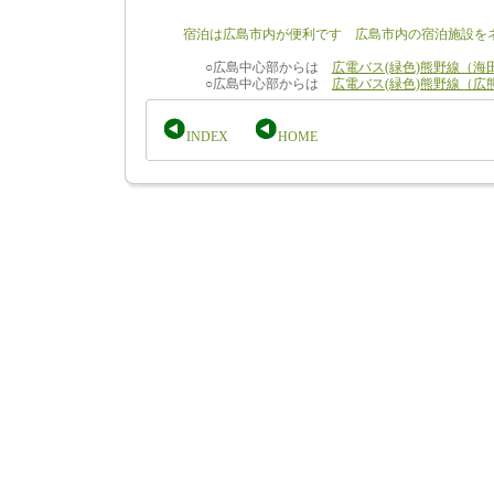
宿泊は広島市内が便利です 広島市内の宿泊施設を
○広島中心部からは
広電バス(緑色)熊野線（海
○広島中心部からは
広電バス(緑色)熊野線（広
INDEX
HOME