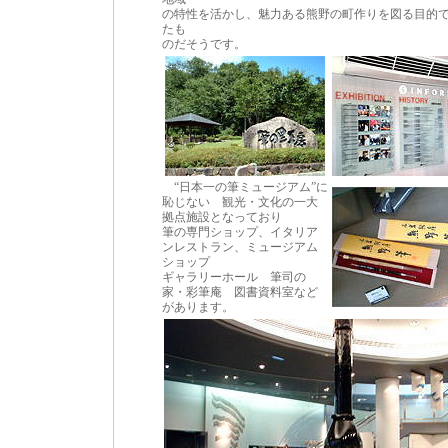
の特性を活かし、魅力ある熊野の町作りを図る目的
たも
のだそうです。
“日本一の筆ミュージアム”に
恥じない 観光・文化の一大
拠点施設となっており
筆の専門ショップ、イタリア
ンレストラン、ミュージアム
ショップ
ギャラリーホール 筆司の
家・彩筆庵 図書資料室など
があります。