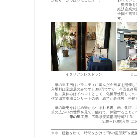
があり ひっぱりだことか....。
われていま
熊野筆を製
経済産業大
全国の書道
す。
イタリアンレストラン
ミ
筆の里工房はバラエティに富んだ企画展を開催
入場料は常設展のみですと300円ですが 今回企画展
他に夏休みはイベントとして 化粧筆使用しての
弦楽四重奏団コンサートの他 絵てがみ体験、手描
筆の歴史をはじめ筆から生まれる書、画、化粧、
筆の広がりの世界を見て、触れて、体験することが
筆の里工房
広島県安芸郡熊野町3115-
9:30～17:00(入館は16:30まで
◆◆
建物を出て 時間をかけて“筆の里熊野”を散