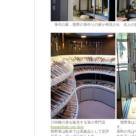
筆司の家…熊野の筆作りの家が再現され 名人の
1500種の筆を販売する筆の専門店
熊野筆は大
kumanofude.com shop
す。
熊野筆は欧米では高級品として定評
原料の毛は