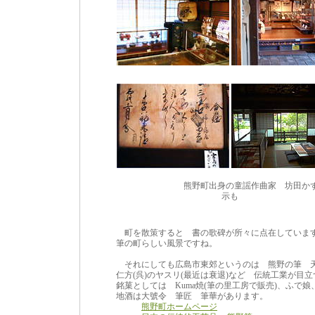
熊野町出身の童謡作曲家 坊田かず
示も
町を散策すると 書の歌碑が所々に点在していま
筆の町らしい風景ですね。
それにしても広島市東郊というのは 熊野の筆 天
仁方(呉)のヤスリ(最近は衰退)など 伝統工業が目
銘菓としては Kuma焼(筆の里工房で販売)、ふで
地酒は大號令 筆匠 筆華があります。
熊野町ホームページ