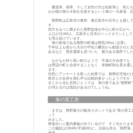
書道筆、画筆、そして女性の方は化粧筆と 私たち
わが国の筆の８割を生産するという筆の一大産地 
熊野町は広島市の東郊 東広島市や呉市とも接し
す。
四方を山々に囲まれた熊野盆地を中心に町が広がり
人口が26,000人。広島市と呉市のベッドタウンとし
も増え続けています。
筆の産地である熊野の町場は標高200mに位置し
千年以上も前から大分の宇佐八幡宮から勧請された
あるなど 歴史遺跡も息づいた 魅力ある場所でし
なかなか誇り高い町のようで 平成の大合併でも
は周辺の町と合併することなく 単独町制を貫き通
ます。
住民にアンケートを取った結果では 新興住宅地だ
島市との合併を望む声も比較的多かったようですが
古くから住む住民にとっては 筆の里である“熊野町
が消えるのは抵抗があるのでしょうね。
筆の里工房
まずは 熊野最大の観光スポットである“筆の里工
って
みました。
県道沿いに案内看板が出ているので すぐ分かりま
この施設は1994年(平成6年)に、伝統を誇る「熊野筆
地域